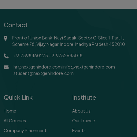
Contact
Front of Union Bank, Nayi Sadak, Sector C, Slice 1, Part II,
Scheme 78, Vijay Nagar, Indore, Madhya Pradesh 452010
+917898460275
+919752683018
hr@nextgenindore.com
info@nextgenindore.com
student@nextgenindore.com
Quick Link
Institute
Home
About Us
All Courses
Our Trainee
Company Placement
Events