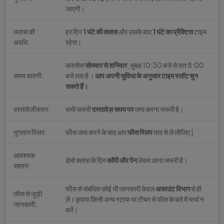
जाएगी।
क्लास की
हर दिन
1 घंटे की क्लास
और उसके बाद
1 घंटे का प्रैक्टिस
टाइम
अवधि:
रहेगा।
क्लासेस
सोमवार से शनिवार
, सुबह 10:30 बजे से रात 8:00
समय सारणी:
बजे तक है ।
आप अपनी सुविधा के अनुसार टाइम स्लॉट चुन
सकते हैं।
दस्तावेज़ीकरण:
सभी ज़रूरी
दस्तावेज़ समय पर
जमा करना जरूरी है।
भुगतान स्लिप:
फीस जमा करने के बाद आप
फीस स्लिप
याद से ले लीजिए |
आवश्यक
डेमो क्लास के दिन
कॉपी और पेन
लेकर आना जरूरी है।
सामान:
फीस से संबंधित कोई भी जानकारी केवल
अकाउंट विभाग
से ही
फीस से जुड़ी
लें। कृपया किसी अन्य स्टाफ या टीचर से फीस के बारे में चर्चा न
जानकारी:
करें।