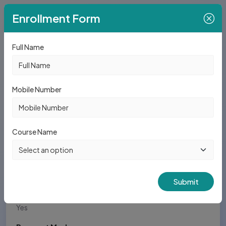
Enrollment Form
Course Name
Motion Graphics
Full Name
Courses/Topics
Adobe Photoshop, Adobe Illustrator, Adobe Premiere,
Adobe After Effects
Mobile Number
Syllabus PDF
Charges
Rs. 12,500/- (One Time Payment)
Course Name
Course Charges PDF
Duration
3 Months
Submit
Placement
Yes